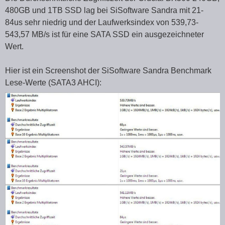
480GB und 1TB SSD lag bei SiSoftware Sandra mit 21-
84us sehr niedrig und der Laufwerksindex von 539,73-
543,57 MB/s ist für eine SATA SSD ein ausgezeichneter
Wert.
Hier ist ein Screenshot der SiSoftware Sandra Benchmark
Lese-Werte (SATA3 AHCI):