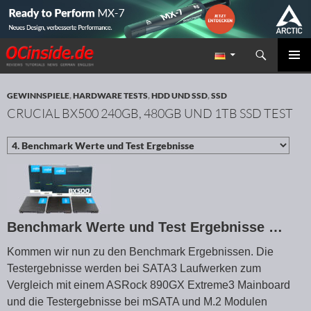
Suchen
Redaktion ocinside.de PC Hardware Portal
ZUM INHALT SPRINGEN
PRIMÄR
MENÜ
GEWINNSPIELE
,
HARDWARE TESTS
,
HDD UND SSD
,
SSD
CRUCIAL BX500 240GB, 480GB UND 1TB SSD TEST
Benchmark Werte und Test Ergebnisse …
Kommen wir nun zu den Benchmark Ergebnissen. Die
Testergebnisse werden bei SATA3 Laufwerken zum
Vergleich mit einem ASRock 890GX Extreme3 Mainboard
und die Testergebnisse bei mSATA und M.2 Modulen