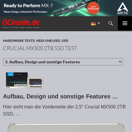
Suchen
Redaktion ocinside.de PC Hardware Portal
ZUM INHALT SPRINGEN
PRIMÄR
MENÜ
HARDWARE TESTS
,
HDD UND SSD
,
SSD
CRUCIAL MX500 2TB SSD TEST
Aufbau, Design und sonstige Features …
Hier sieht man die Vorderseite der 2,5″ Crucial MX500 2TB
SSD, …