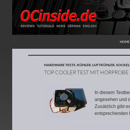
ZUM I
Suchen
Redaktion ocinside.de PC Hardware Portal
HOME
HARDWARE TESTS
,
KÜHLER
,
LUFTKÜHLER
,
SOCKEL
TOP COOLER TEST MIT HÖRPROBE
In diesem Testbe
angesehen und di
Zusätzlich gibt 
entsprechenden 