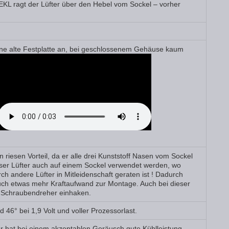
KL ragt der Lüfter über den Hebel vom Sockel – vorher
 ’ne alte Festplatte an, bei geschlossenem Gehäuse kaum
 riesen Vorteil, da er alle drei Kunststoff Nasen vom Sockel
ser Lüfter auch auf einem Sockel verwendet werden, wo
urch andere Lüfter in Mitleidenschaft geraten ist ! Dadurch
auch etwas mehr Kraftaufwand zur Montage. Auch bei dieser
Schraubendreher einhaken.
 46° bei 1,9 Volt und voller Prozessorlast.
er hat bei einem akzeptablen Geräusch gute Kühlleistung