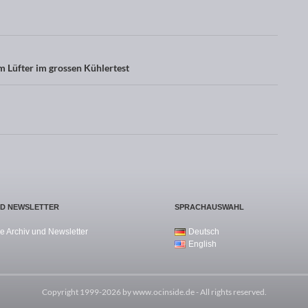
 Lüfter im grossen Kühlertest
ND NEWSLETTER
SPRACHAUSWAHL
e Archiv und Newsletter
Deutsch
English
Copyright 1999-2026 by
www.ocinside.de
- All rights reserved.