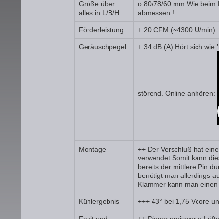
Größe über
o 80/78/60 mm Wie beim E
alles in L/B/H
abmessen !
Förderleistung
+ 20 CFM (~4300 U/min)
Geräuschpegel
+ 34 dB (A) Hört sich wie
störend. Online anhören:
Montage
++ Der Verschluß hat einen
verwendet.Somit kann die
bereits der mittlere Pin d
benötigt man allerdings 
Klammer kann man einen 
Kühlergebnis
+++ 43° bei 1,75 Vcore und
Fazit und
++ Dieser preiswerte Lüft