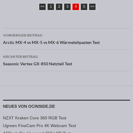
<<
1
2
3
4
5
>>
VORHERIGER BEITRAG
Beitragsnavigation
Arctic MX-4 vs MX-5 vs MX-6 Wärmeleitpasten Test
NÄCHSTER BEITRAG
Seasonic Vertex GX-850 Netzteil Test
NEUES VON OCINSIDE.DE
NZXT Kraken Core 360 RGB Test
Ugreen FineCam Pro 4K Webcam Test