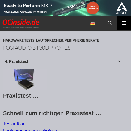
Suchen
Redaktion ocinside.de PC Hardware Portal
ZUM INHALT SPRINGEN
PRIMÄR
MENÜ
HARDWARE TESTS
,
LAUTSPRECHER
,
PERIPHERIE GERÄTE
FOSI AUDIO BT30D PRO TEST
Praxistest …
Schnell zum richtigen Praxistest …
Testaufbau
Lautsprecher anschließen