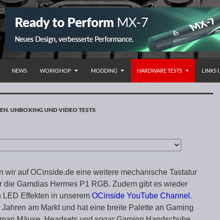
NHALT SPRINGEN
NEWS
WORKSHOP
MODDING
HARDWARE TESTS
LINKS
REN
,
UNBOXING UND VIDEO TESTS
 wir auf OCinside.de eine weitere mechanische Tastatur
ar die Gamdias Hermes P1 RGB. Zudem gibt es wieder
n LED Effekten in unserem
OCinside YouTube Channel
.
5 Jahren am Markt und hat eine breite Palette an Gaming
lt man Mäuse, Headsets und sogar Gaming Handschuhe