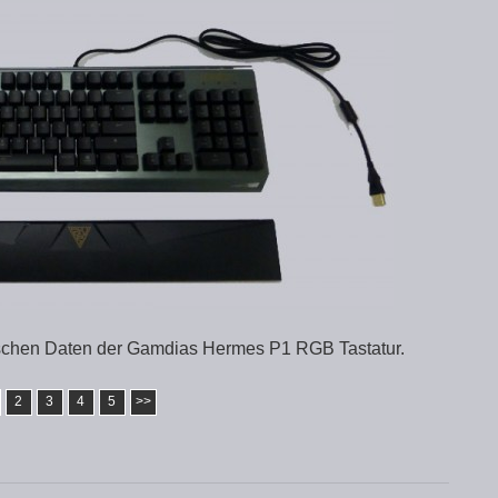
nischen Daten der Gamdias Hermes P1 RGB Tastatur.
2
3
4
5
>>