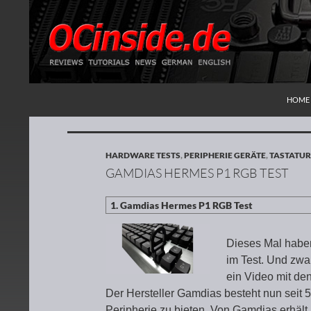
ZUM I
Suchen
Redaktion ocinside.de PC Hardware Portal
HOME
HARDWARE TESTS
,
PERIPHERIE GERÄTE
,
TASTATU
GAMDIAS HERMES P1 RGB TEST
Dieses Mal haben
im Test. Und zw
ein Video mit de
Der Hersteller Gamdias besteht nun seit 
Peripherie zu bieten. Von Gamdias erhä