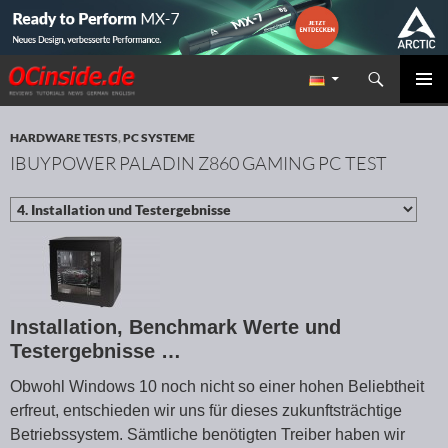
Suchen
Redaktion ocinside.de PC Hardware Portal
ZUM INHALT SPRINGEN
PRIMÄR
MENÜ
HARDWARE TESTS
,
PC SYSTEME
IBUYPOWER PALADIN Z860 GAMING PC TEST
Installation, Benchmark Werte und
Testergebnisse …
Obwohl Windows 10 noch nicht so einer hohen Beliebtheit
erfreut, entschieden wir uns für dieses zukunftsträchtige
Betriebssystem. Sämtliche benötigten Treiber haben wir