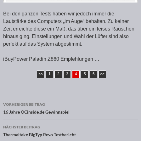
Bei den ganzen Tests haben wir jedoch immer die
Lautstärke des Computers „im Auge“ behalten. Zu keiner
Zeit erreichte diese ein Maß, das über ein leises Rauschen
hinaus ging. Einstellungen und Wahl der Lüfter sind also
perfekt auf das System abgestimmt.
iBuyPower Paladin Z860 Empfehlungen …
<<
1
2
3
4
5
6
>>
VORHERIGER BEITRAG
Beitragsnavigation
16 Jahre OCinside.de Gewinnspiel
NÄCHSTER BEITRAG
Thermaltake BigTyp Revo Testbericht