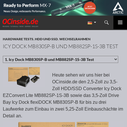
Suchen
Redaktion ocinside.de PC Hardware Portal
ZUM INHALT SPRINGEN
PRIMÄR
MENÜ
HARDWARE TESTS
,
HDD UND SSD
,
WECHSELRAHMEN
ICY DOCK MB830SP-B UND MB882SP-1S-3B TEST
Heute sehen wir uns hier bei
OCinside.de den 2,5-Zoll zu 3,5-
Zoll HDD/SSD Converter Icy Dock
EZConvert Lite MB882SP-1S-3B sowie das 3,5-Zoll Drive
Bay Icy Dock flexiDOCK MB830SP-B für bis zu drei
Laufwerke zum Einbau in zwei 5,25-Zoll Einbauschächte im
Detail an.