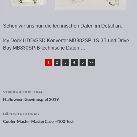
Sehen wir uns nun die technischen Daten im Detail an.
Icy Dock HDD/SSD Konverter MB882SP-1S-3B und Drive
Bay MB830SP-B technische Daten …
1
2
3
4
5
>>
VORHERIGER BEITRAG
Beitragsnavigation
Halloween Gewinnspiel 2019
NÄCHSTER BEITRAG
Cooler Master MasterCase H100 Test