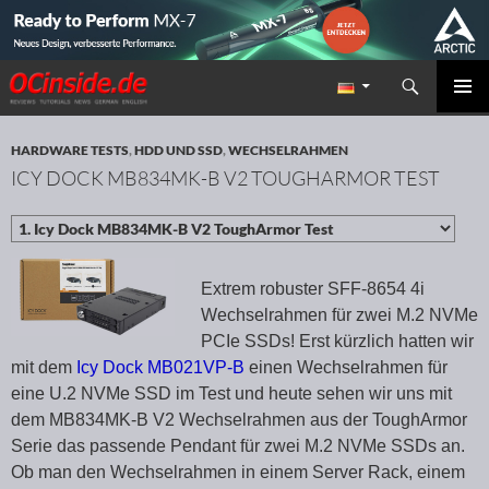
Suchen
Redaktion ocinside.de PC Hardware Portal
ZUM INHALT SPRINGEN
PRIMÄR
MENÜ
HARDWARE TESTS
,
HDD UND SSD
,
WECHSELRAHMEN
ICY DOCK MB834MK-B V2 TOUGHARMOR TEST
Extrem robuster SFF-8654 4i
Wechselrahmen für zwei M.2 NVMe
PCIe SSDs! Erst kürzlich hatten wir
mit dem
Icy Dock MB021VP-B
einen Wechselrahmen für
eine U.2 NVMe SSD im Test und heute sehen wir uns mit
dem MB834MK-B V2 Wechselrahmen aus der ToughArmor
Serie das passende Pendant für zwei M.2 NVMe SSDs an.
Ob man den Wechselrahmen in einem Server Rack, einem