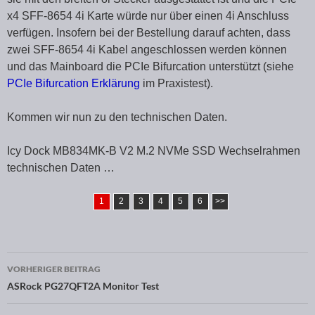
x4 SFF-8654 4i Karte würde nur über einen 4i Anschluss
verfügen. Insofern bei der Bestellung darauf achten, dass
zwei SFF-8654 4i Kabel angeschlossen werden können
und das Mainboard die PCIe Bifurcation unterstützt (siehe
PCIe Bifurcation Erklärung
im Praxistest).
Kommen wir nun zu den technischen Daten.
Icy Dock MB834MK-B V2 M.2 NVMe SSD Wechselrahmen
technischen Daten …
1
2
3
4
5
6
>>
VORHERIGER BEITRAG
Beitragsnavigation
ASRock PG27QFT2A Monitor Test