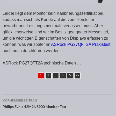
Leider liegt dem Monitor kein Kalibrierungszertifikat bei,
sodass man sich als Kunde auf die vom Hersteller
beworbenen Leistungsmerkmale verlassen muss. Aber
glücklicherweise sind wir im Besitz geeigneter Messmittel,
um die wichtigen Eigenschaften von Displays erfassen zu
können, was wir später im
ASRock PG27QFT2A Praxistest
auch noch durchführen werden.
ASRock PG27QFT2A technische Daten …
1
2
3
4
5
>>
VORHERIGER BEITRAG
Beitragsnavigation
Philips Evnia 42M2N8900 Monitor Test