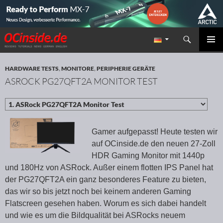
Suchen
Redaktion ocinside.de PC Hardware Portal
ZUM INHALT SPRINGEN
PRIMÄR
MENÜ
HARDWARE TESTS
,
MONITORE
,
PERIPHERIE GERÄTE
ASROCK PG27QFT2A MONITOR TEST
Gamer aufgepasst! Heute testen wir
auf OCinside.de den neuen 27-Zoll
HDR Gaming Monitor mit 1440p
und 180Hz von ASRock. Außer einem flotten IPS Panel hat
der PG27QFT2A ein ganz besonderes Feature zu bieten,
das wir so bis jetzt noch bei keinem anderen Gaming
Flatscreen gesehen haben. Worum es sich dabei handelt
und wie es um die Bildqualität bei ASRocks neuem