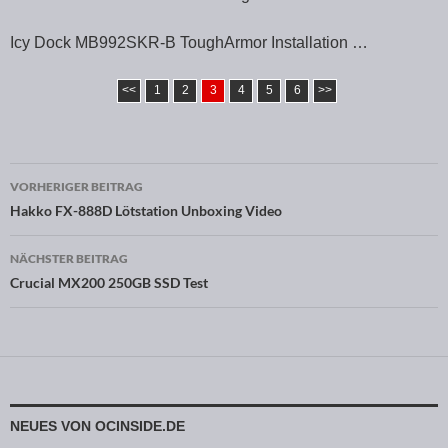
Icy Dock MB992SKR-B ToughArmor Installation …
<<
1
2
3
4
5
6
>>
VORHERIGER BEITRAG
Beitragsnavigation
Hakko FX-888D Lötstation Unboxing Video
NÄCHSTER BEITRAG
Crucial MX200 250GB SSD Test
NEUES VON OCINSIDE.DE