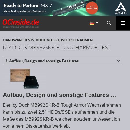
Suchen
Redaktion ocinside.de PC Hardware Portal
ZUM INHALT SPRINGEN
PRIMÄR
MENÜ
HARDWARE TESTS
,
HDD UND SSD
,
WECHSELRAHMEN
ICY DOCK MB992SKR-B TOUGHARMOR TEST
Aufbau, Design und sonstige Features …
Der Icy Dock MB992SKR-B ToughArmor Wechselrahmen
kann bis zu zwei 2,5″ HDDs/SSDs aufnehmen und die
Maße des MB992SKR-B weichen trotzdem unwesentlich
von einem Diskettenlaufwerk ab.