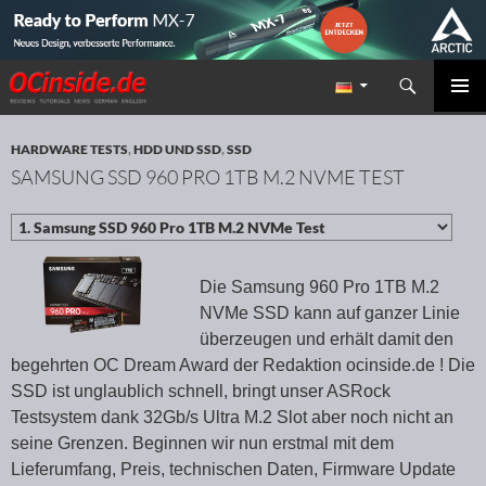
Suchen
Redaktion ocinside.de PC Hardware Portal
ZUM INHALT SPRINGEN
PRIMÄR
MENÜ
HARDWARE TESTS
,
HDD UND SSD
,
SSD
SAMSUNG SSD 960 PRO 1TB M.2 NVME TEST
Die Samsung 960 Pro 1TB M.2
NVMe SSD kann auf ganzer Linie
überzeugen und erhält damit den
begehrten OC Dream Award der Redaktion ocinside.de ! Die
SSD ist unglaublich schnell, bringt unser ASRock
Testsystem dank 32Gb/s Ultra M.2 Slot aber noch nicht an
seine Grenzen. Beginnen wir nun erstmal mit dem
Lieferumfang, Preis, technischen Daten, Firmware Update