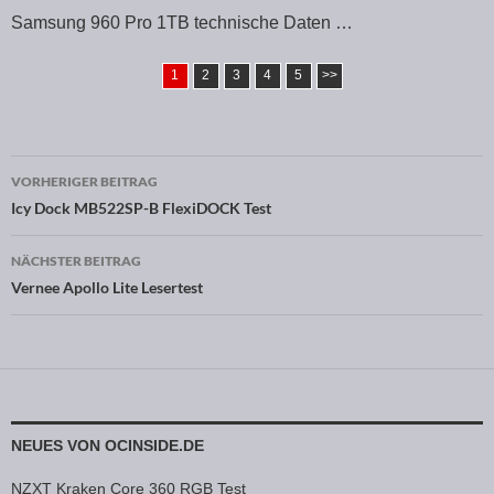
Samsung 960 Pro 1TB technische Daten …
1
2
3
4
5
>>
VORHERIGER BEITRAG
Beitragsnavigation
Icy Dock MB522SP-B FlexiDOCK Test
NÄCHSTER BEITRAG
Vernee Apollo Lite Lesertest
NEUES VON OCINSIDE.DE
NZXT Kraken Core 360 RGB Test