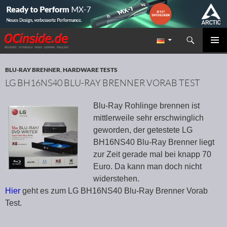
Suchen
Redaktion ocinside.de PC Hardware Portal
ZUM INHALT SPRINGEN
PRIMÄR
MENÜ
BLU-RAY BRENNER
,
HARDWARE TESTS
LG BH16NS40 BLU-RAY BRENNER VORAB TEST
Blu-Ray Rohlinge brennen ist
mittlerweile sehr erschwinglich
geworden, der getestete LG
BH16NS40 Blu-Ray Brenner liegt
zur Zeit gerade mal bei knapp 70
Euro. Da kann man doch nicht
widerstehen.
Hier
geht es zum LG BH16NS40 Blu-Ray Brenner Vorab
Test.