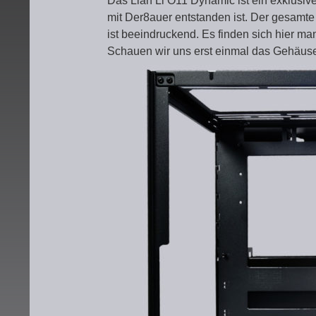
Das Lian Li O11 Dynamic ist ein exklusi
mit Der8auer entstanden ist. Der gesamte 
ist beeindruckend. Es finden sich hier m
Schauen wir uns erst einmal das Gehäus