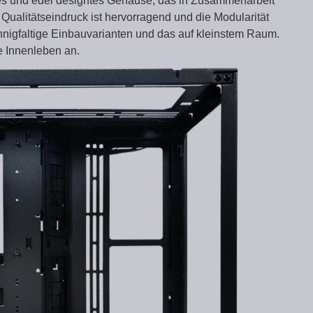
ves und edel designtes Gehäuse, das in Zusammenarbeit
Qualitätseindruck ist hervorragend und die Modularität
annigfaltige Einbauvarianten und das auf kleinstem Raum.
e Innenleben an.