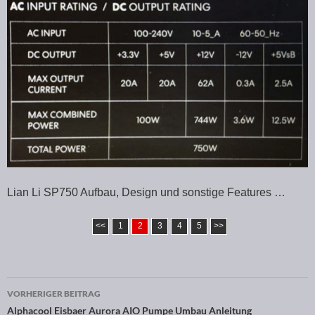
Lian Li SP750 Aufbau, Design und sonstige Features …
<<
1
2
3
4
5
>>
VORHERIGER BEITRAG
Beitragsnavigation
Alphacool Eisbaer Aurora AIO Pumpe Umbau Anleitung