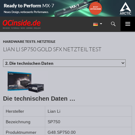
Suchen
Redaktion ocinside.de PC Hardware Portal
ZUM INHALT SPRINGEN
PRIMÄR
MENÜ
HARDWARE TESTS
,
NETZTEILE
LIAN LI SP750 GOLD SFX NETZTEIL TEST
Die technischen Daten …
Hersteller
Lian Li
Bezeichnung
SP750
Produktnummer
G48.SP750.00