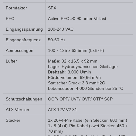
Formfaktor
SFX
PFC
Active PFC >0.90 unter Vollast
Eingangsspannung
100-240 VAC
Eingangsfrequenz
50-60 Hz
Abmessungen
100 x 125 x 63,5mm (LxBxH)
Lüfter
Maße: 92 x 16,5 x 92 mm
Lager: Hydrodynamisches Gleitlager
Drehzahl: 3.000 U/min
Fördervolumen: 69,66 m³/h
Statischer Druck: 3,3 mmH2O
Lebensdauer: 4.000 Stunden bei 25 °C
Schutzschaltungen
OCP/ OPP/ UVP/ OVP/ OTP/ SCP
ATX Version
ATX 12V V2.31
Stecker
1x 20+4-Pin-Kabel (ein Stecker, 600 mm)
1x 8 (4+4)-Pin-Kabel (zwei Stecker, 450 +
70 mm)