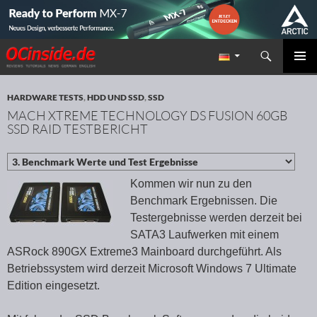
Suchen
Redaktion ocinside.de PC Hardware Portal
ZUM INHALT SPRINGEN
PRIMÄR
MENÜ
HARDWARE TESTS
,
HDD UND SSD
,
SSD
MACH XTREME TECHNOLOGY DS FUSION 60GB
SSD RAID TESTBERICHT
Kommen wir nun zu den
Benchmark Ergebnissen. Die
Testergebnisse werden derzeit bei
SATA3 Laufwerken mit einem
ASRock 890GX Extreme3 Mainboard durchgeführt. Als
Betriebssystem wird derzeit Microsoft Windows 7 Ultimate
Edition eingesetzt.