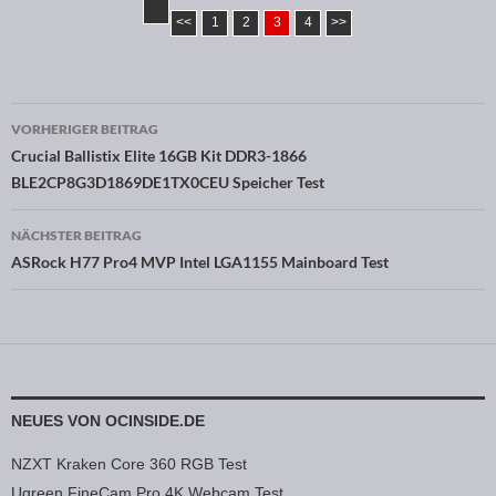
<<
1
2
3
4
>>
VORHERIGER BEITRAG
Beitragsnavigation
Crucial Ballistix Elite 16GB Kit DDR3-1866
BLE2CP8G3D1869DE1TX0CEU Speicher Test
NÄCHSTER BEITRAG
ASRock H77 Pro4 MVP Intel LGA1155 Mainboard Test
NEUES VON OCINSIDE.DE
NZXT Kraken Core 360 RGB Test
Ugreen FineCam Pro 4K Webcam Test