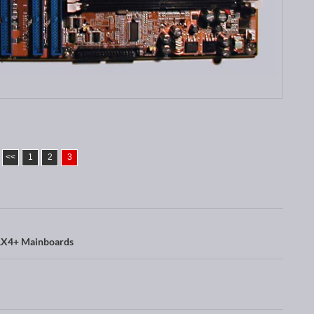
<<
1
2
3
TAX4+ Mainboards