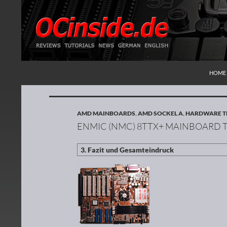
ZUM I
Suchen
Redaktion ocinside.de PC Hardware Portal
HOME
AMD MAINBOARDS
,
AMD SOCKEL A
,
HARDWARE T
ENMIC (NMC) 8TTX+ MAINBOARD 