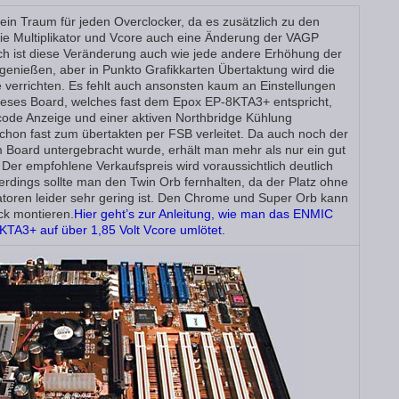
in Traum für jeden Overclocker, da es zusätzlich zu den
ie Multiplikator und Vcore auch eine Änderung der VAGP
ch ist diese Veränderung auch wie jede andere Erhöhung der
genießen, aber in Punkto Grafikkarten Übertaktung wird die
verrichten. Es fehlt auch ansonsten kaum an Einstellungen
dieses Board, welches fast dem Epox EP-8KTA3+ entspricht,
code Anzeige und einer aktiven Northbridge Kühlung
chon fast zum übertakten per FSB verleitet. Da auch noch der
m Board untergebracht wurde, erhält man mehr als nur ein gut
Der empfohlene Verkaufspreis wird voraussichtlich deutlich
lerdings sollte man den Twin Orb fernhalten, da der Platz ohne
toren leider sehr gering ist. Den Chrome und Super Orb kann
ck montieren.
Hier geht’s zur Anleitung, wie man das ENMIC
A3+ auf über 1,85 Volt Vcore umlötet.