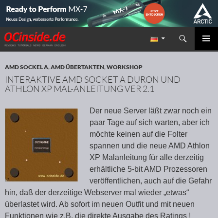
Suchen
Redaktion ocinside.de PC Hardware Portal
ZUM INHALT SPRINGEN
PRIMÄR
MENÜ
AMD SOCKEL A
,
AMD ÜBERTAKTEN
,
WORKSHOP
INTERAKTIVE AMD SOCKET A DURON UND
ATHLON XP MAL-ANLEITUNG VER 2.1
Der neue Server läßt zwar noch ein
paar Tage auf sich warten, aber ich
möchte keinen auf die Folter
spannen und die neue AMD Athlon
XP Malanleitung für alle derzeitig
erhältliche 5-bit AMD Prozessoren
veröffentlichen, auch auf die Gefahr
hin, daß der derzeitige Webserver mal wieder „etwas“
überlastet wird. Ab sofort im neuen Outfit und mit neuen
Funktionen wie z.B. die direkte Ausgabe des Ratings !