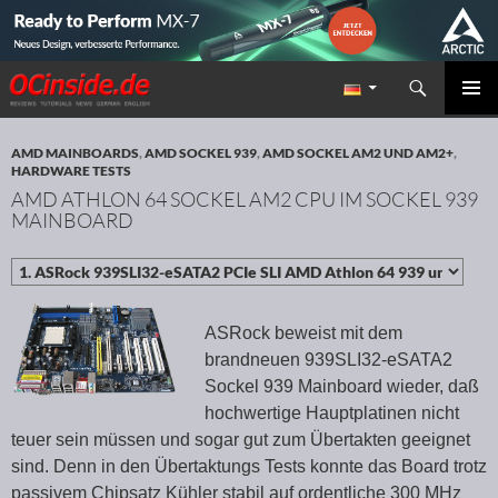
Suchen
Redaktion ocinside.de PC Hardware Portal
ZUM INHALT SPRINGEN
PRIMÄR
MENÜ
AMD MAINBOARDS
,
AMD SOCKEL 939
,
AMD SOCKEL AM2 UND AM2+
,
HARDWARE TESTS
AMD ATHLON 64 SOCKEL AM2 CPU IM SOCKEL 939
MAINBOARD
ASRock beweist mit dem
brandneuen 939SLI32-eSATA2
Sockel 939 Mainboard wieder, daß
hochwertige Hauptplatinen nicht
teuer sein müssen und sogar gut zum Übertakten geeignet
sind. Denn in den Übertaktungs Tests konnte das Board trotz
passivem Chipsatz Kühler stabil auf ordentliche 300 MHz