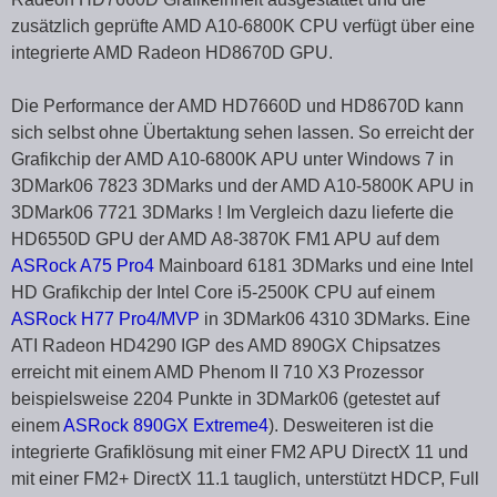
zusätzlich geprüfte AMD A10-6800K CPU verfügt über eine
integrierte AMD Radeon HD8670D GPU.
Die Performance der AMD HD7660D und HD8670D kann
sich selbst ohne Übertaktung sehen lassen. So erreicht der
Grafikchip der AMD A10-6800K APU unter Windows 7 in
3DMark06 7823 3DMarks und der AMD A10-5800K APU in
3DMark06 7721 3DMarks ! Im Vergleich dazu lieferte die
HD6550D GPU der AMD A8-3870K FM1 APU auf dem
ASRock A75 Pro4
Mainboard 6181 3DMarks und eine Intel
HD Grafikchip der Intel Core i5-2500K CPU auf einem
ASRock H77 Pro4/MVP
in 3DMark06 4310 3DMarks. Eine
ATI Radeon HD4290 IGP des AMD 890GX Chipsatzes
erreicht mit einem AMD Phenom II 710 X3 Prozessor
beispielsweise 2204 Punkte in 3DMark06 (getestet auf
einem
ASRock 890GX Extreme4
). Desweiteren ist die
integrierte Grafiklösung mit einer FM2 APU DirectX 11 und
mit einer FM2+ DirectX 11.1 tauglich, unterstützt HDCP, Full