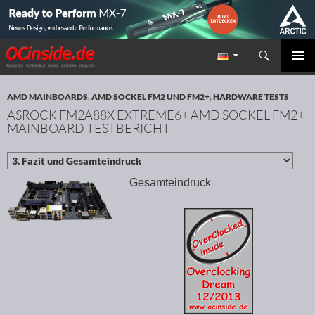
Suchen
Redaktion ocinside.de PC Hardware Portal
ZUM INHALT SPRINGEN
PRIMÄR
MENÜ
AMD MAINBOARDS
,
AMD SOCKEL FM2 UND FM2+
,
HARDWARE TESTS
ASROCK FM2A88X EXTREME6+ AMD SOCKEL FM2+
MAINBOARD TESTBERICHT
Gesamteindruck