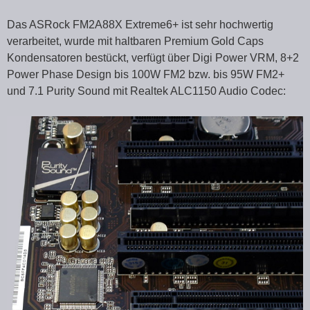
Das ASRock FM2A88X Extreme6+ ist sehr hochwertig
verarbeitet, wurde mit haltbaren Premium Gold Caps
Kondensatoren bestückt, verfügt über Digi Power VRM, 8+2
Power Phase Design bis 100W FM2 bzw. bis 95W FM2+
und 7.1 Purity Sound mit Realtek ALC1150 Audio Codec: