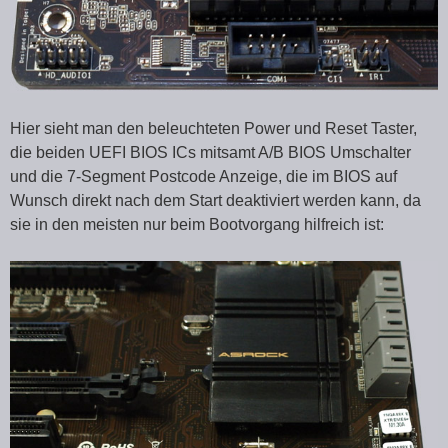
Hier sieht man den beleuchteten Power und Reset Taster,
die beiden UEFI BIOS ICs mitsamt A/B BIOS Umschalter
und die 7-Segment Postcode Anzeige, die im BIOS auf
Wunsch direkt nach dem Start deaktiviert werden kann, da
sie in den meisten nur beim Bootvorgang hilfreich ist: