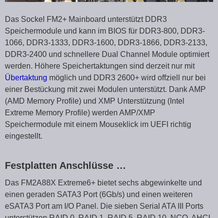
Das Sockel FM2+ Mainboard unterstützt DDR3
Speichermodule und kann im BIOS für DDR3-800, DDR3-
1066, DDR3-1333, DDR3-1600, DDR3-1866, DDR3-2133,
DDR3-2400 und schnellere Dual Channel Module optimiert
werden. Höhere Speichertaktungen sind derzeit nur mit
Übertaktung
möglich und DDR3 2600+ wird offziell nur bei
einer Bestückung mit zwei Modulen unterstützt. Dank AMP
(AMD Memory Profile) und XMP Unterstützung (Intel
Extreme Memory Profile) werden AMP/XMP
Speichermodule mit einem Mouseklick im UEFI richtig
eingestellt.
Festplatten Anschlüsse …
Das FM2A88X Extreme6+ bietet sechs abgewinkelte und
einen geraden SATA3 Port (6Gb/s) und einen weiteren
eSATA3 Port am I/O Panel. Die sieben Serial ATA III Ports
unterstützen RAID 0, RAID 1, RAID 5, RAID 10, NCQ, AHCI