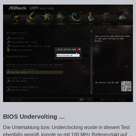
BIOS Undervolting …
Die Untertaktung bzw. Underclocking wurde in diesem Test
ebenfalls geprüft. konnte so mit 100 MHz Referenztakt auf