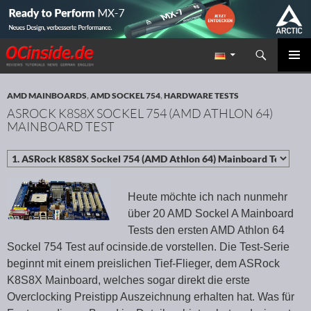
Suchen
Redaktion ocinside.de PC Hardware Portal
ZUM INHALT SPRINGEN
PRIMÄR
MENÜ
AMD MAINBOARDS
,
AMD SOCKEL 754
,
HARDWARE TESTS
ASROCK K8S8X SOCKEL 754 (AMD ATHLON 64)
MAINBOARD TEST
Heute möchte ich nach nunmehr
über 20 AMD Sockel A Mainboard
Tests den ersten AMD Athlon 64
Sockel 754 Test auf ocinside.de vorstellen. Die Test-Serie
beginnt mit einem preislichen Tief-Flieger, dem ASRock
K8S8X Mainboard, welches sogar direkt die erste
Overclocking Preistipp Auszeichnung erhalten hat. Was für