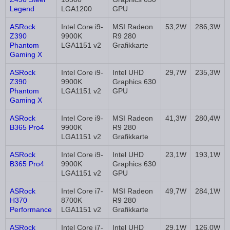
Legend
LGA1200
GPU
ASRock
Intel Core i9-
MSI Radeon
53,2W
286,3W
Z390
9900K
R9 280
Phantom
LGA1151 v2
Grafikkarte
Gaming X
ASRock
Intel Core i9-
Intel UHD
29,7W
235,3W
Z390
9900K
Graphics 630
Phantom
LGA1151 v2
GPU
Gaming X
ASRock
Intel Core i9-
MSI Radeon
41,3W
280,4W
B365 Pro4
9900K
R9 280
LGA1151 v2
Grafikkarte
ASRock
Intel Core i9-
Intel UHD
23,1W
193,1W
B365 Pro4
9900K
Graphics 630
LGA1151 v2
GPU
ASRock
Intel Core i7-
MSI Radeon
49,7W
284,1W
H370
8700K
R9 280
Performance
LGA1151 v2
Grafikkarte
ASRock
Intel Core i7-
Intel UHD
29,1W
126,0W