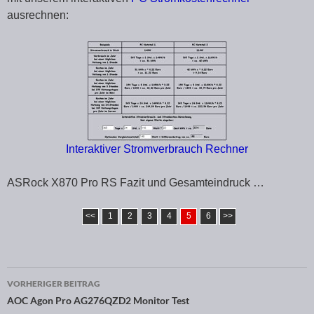
ausrechnen:
Interaktiver Stromverbrauch Rechner
ASRock X870 Pro RS Fazit und Gesamteindruck …
<<
1
2
3
4
5
6
>>
VORHERIGER BEITRAG
Beitragsnavigation
AOC Agon Pro AG276QZD2 Monitor Test