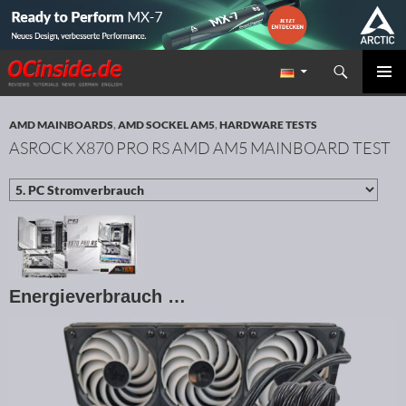
Suchen
Redaktion ocinside.de PC Hardware Portal
ZUM INHALT SPRINGEN
PRIMÄR
MENÜ
AMD MAINBOARDS
,
AMD SOCKEL AM5
,
HARDWARE TESTS
ASROCK X870 PRO RS AMD AM5 MAINBOARD TEST
Energieverbrauch …