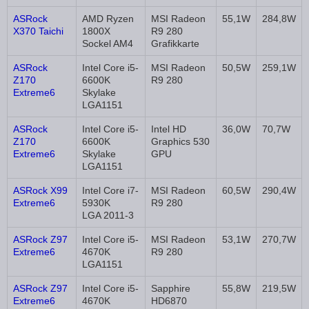
ASRock
AMD Ryzen
MSI Radeon
55,1W
284,8W
X370 Taichi
1800X
R9 280
Sockel AM4
Grafikkarte
ASRock
Intel Core i5-
MSI Radeon
50,5W
259,1W
Z170
6600K
R9 280
Extreme6
Skylake
LGA1151
ASRock
Intel Core i5-
Intel HD
36,0W
70,7W
Z170
6600K
Graphics 530
Extreme6
Skylake
GPU
LGA1151
ASRock X99
Intel Core i7-
MSI Radeon
60,5W
290,4W
Extreme6
5930K
R9 280
LGA 2011-3
ASRock Z97
Intel Core i5-
MSI Radeon
53,1W
270,7W
Extreme6
4670K
R9 280
LGA1151
ASRock Z97
Intel Core i5-
Sapphire
55,8W
219,5W
Extreme6
4670K
HD6870