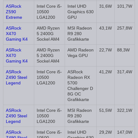
ASRock
Intel Core i5-
Intel UHD
31,6W
101,7W
Z590
10500
Graphics 630
Extreme
LGA1200
GPU
ASRock
AMD Ryzen
MSI Radeon
43,1W
257,8W
X470
5 2400G
R9 280
Gaming K4
Sockel AM4
Grafikkarte
ASRock
AMD Ryzen
AMD Radeon
22,7W
88,3W
X470
5 2400G
Vega GPU
Gaming K4
Sockel AM4
ASRock
Intel Core i5-
ASRock
41,2W
317,4W
Z490 Steel
10500
Radeon RX
Legend
LGA1200
5700
Challenger D
8G OC
Grafikkarte
ASRock
Intel Core i5-
MSI Radeon
51,5W
322,1W
Z490 Steel
10500
R9 280
Legend
LGA1200
Grafikkarte
ASRock
Intel Core i5-
Intel UHD
29,2W
147,0W
Z490 Steel
10500
Graphics 630