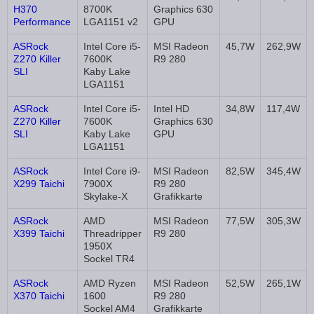
H370
8700K
Graphics 630
Performance
LGA1151 v2
GPU
ASRock
Intel Core i5-
MSI Radeon
45,7W
262,9W
Z270 Killer
7600K
R9 280
SLI
Kaby Lake
LGA1151
ASRock
Intel Core i5-
Intel HD
34,8W
117,4W
Z270 Killer
7600K
Graphics 630
SLI
Kaby Lake
GPU
LGA1151
ASRock
Intel Core i9-
MSI Radeon
82,5W
345,4W
X299 Taichi
7900X
R9 280
Skylake-X
Grafikkarte
ASRock
AMD
MSI Radeon
77,5W
305,3W
X399 Taichi
Threadripper
R9 280
1950X
Sockel TR4
ASRock
AMD Ryzen
MSI Radeon
52,5W
265,1W
X370 Taichi
1600
R9 280
Sockel AM4
Grafikkarte