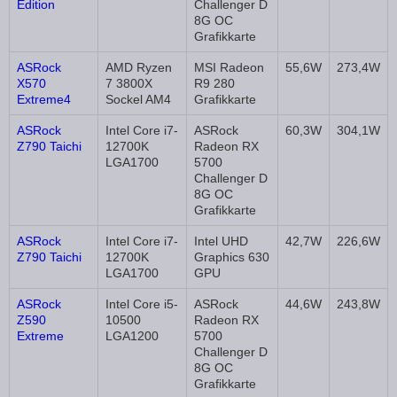
Edition
Challenger D
8G OC
Grafikkarte
ASRock
AMD Ryzen
MSI Radeon
55,6W
273,4W
X570
7 3800X
R9 280
Extreme4
Sockel AM4
Grafikkarte
ASRock
Intel Core i7-
ASRock
60,3W
304,1W
Z790 Taichi
12700K
Radeon RX
LGA1700
5700
Challenger D
8G OC
Grafikkarte
ASRock
Intel Core i7-
Intel UHD
42,7W
226,6W
Z790 Taichi
12700K
Graphics 630
LGA1700
GPU
ASRock
Intel Core i5-
ASRock
44,6W
243,8W
Z590
10500
Radeon RX
Extreme
LGA1200
5700
Challenger D
8G OC
Grafikkarte