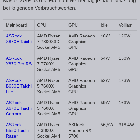
Master XG Plus 650 Platinum Netzteil lag je nach Belastung
bei folgenden Verbrauchswerten.
Mainboard
CPU
GPU
Idle
Volllast
ASRock
AMD Ryzen
AMD Radeon
46W
126W
X870E Taichi
7 7800X3D
Graphics
Sockel AM5
GPU
ASRock
AMD Ryzen
AMD Radeon
54W
158W
X870 Pro RS
7 7700X
Graphics
Sockel AM5
GPU
ASRock
AMD Ryzen
AMD Radeon
52W
173W
B650E Taichi
5 7600X
Graphics
Lite
Sockel AM5
GPU
ASRock
AMD Ryzen
AMD Radeon
59W
163W
X670E Taichi
5 7600X
Graphics
Carrara
Sockel AM5
GPU
ASRock
AMD Ryzen
ASRock
56,5W
318,4W
B550 Taichi
7 3800X
Radeon RX
Razer
Sockel AM4
5700