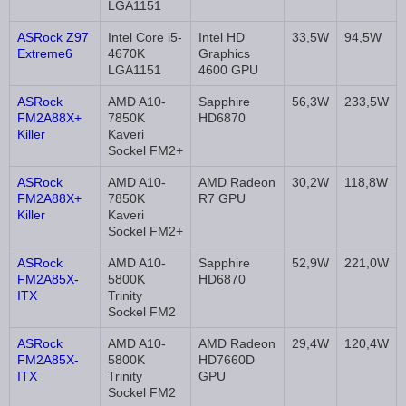
LGA1151
ASRock Z97
Intel Core i5-
Intel HD
33,5W
94,5W
Extreme6
4670K
Graphics
LGA1151
4600 GPU
ASRock
AMD A10-
Sapphire
56,3W
233,5W
FM2A88X+
7850K
HD6870
Killer
Kaveri
Sockel FM2+
ASRock
AMD A10-
AMD Radeon
30,2W
118,8W
FM2A88X+
7850K
R7 GPU
Killer
Kaveri
Sockel FM2+
ASRock
AMD A10-
Sapphire
52,9W
221,0W
FM2A85X-
5800K
HD6870
ITX
Trinity
Sockel FM2
ASRock
AMD A10-
AMD Radeon
29,4W
120,4W
FM2A85X-
5800K
HD7660D
ITX
Trinity
GPU
Sockel FM2