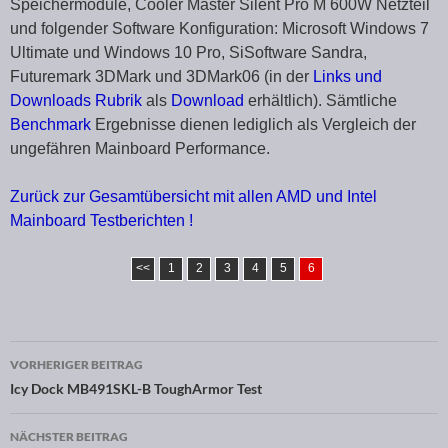
Speichermodule, Cooler Master Silent Pro M 600W Netzteil
und folgender Software Konfiguration: Microsoft Windows 7
Ultimate und Windows 10 Pro, SiSoftware Sandra,
Futuremark 3DMark und 3DMark06 (in der
Links und
Downloads Rubrik
als
Download
erhältlich). Sämtliche
Benchmark
Ergebnisse dienen lediglich als Vergleich der
ungefähren Mainboard Performance.
Zurück zur Gesamtübersicht mit allen AMD und Intel
Mainboard Testberichten !
<<
1
2
3
4
5
6
VORHERIGER BEITRAG
Beitragsnavigation
Icy Dock MB491SKL-B ToughArmor Test
NÄCHSTER BEITRAG