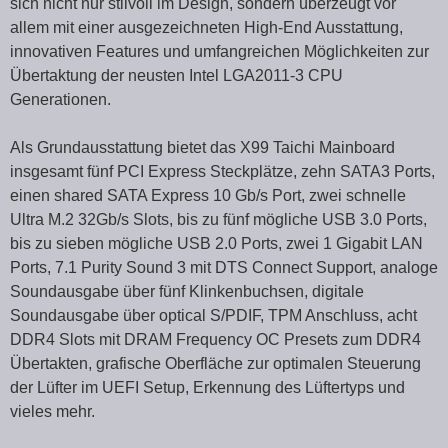
sich nicht nur stilvoll im Design, sondern überzeugt vor
allem mit einer ausgezeichneten High-End Ausstattung,
innovativen Features und umfangreichen Möglichkeiten zur
Übertaktung der neusten Intel LGA2011-3 CPU
Generationen.
Als Grundausstattung bietet das X99 Taichi Mainboard
insgesamt fünf PCI Express Steckplätze, zehn SATA3 Ports,
einen shared SATA Express 10 Gb/s Port, zwei schnelle
Ultra M.2 32Gb/s Slots, bis zu fünf mögliche USB 3.0 Ports,
bis zu sieben mögliche USB 2.0 Ports, zwei 1 Gigabit LAN
Ports, 7.1 Purity Sound 3 mit DTS Connect Support, analoge
Soundausgabe über fünf Klinkenbuchsen, digitale
Soundausgabe über optical S/PDIF, TPM Anschluss, acht
DDR4 Slots mit DRAM Frequency OC Presets zum DDR4
Übertakten, grafische Oberfläche zur optimalen Steuerung
der Lüfter im UEFI Setup, Erkennung des Lüftertyps und
vieles mehr.