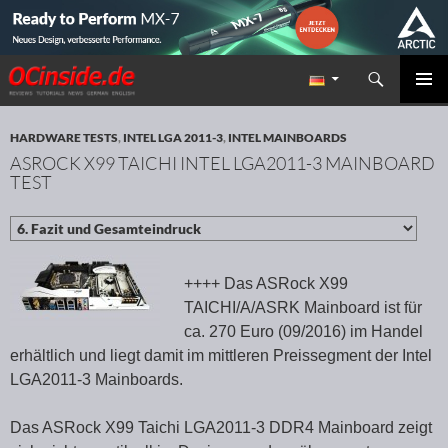
Suchen
Redaktion ocinside.de PC Hardware Portal
ZUM INHALT SPRINGEN
PRIMÄR
MENÜ
HARDWARE TESTS
,
INTEL LGA 2011-3
,
INTEL MAINBOARDS
ASROCK X99 TAICHI INTEL LGA2011-3 MAINBOARD
TEST
++++ Das ASRock X99
TAICHI/A/ASRK Mainboard ist für
ca. 270 Euro (09/2016) im Handel
erhältlich und liegt damit im mittleren Preissegment der Intel
LGA2011-3 Mainboards.
Das ASRock X99 Taichi LGA2011-3 DDR4 Mainboard zeigt