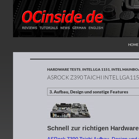
ZUM I
Suchen
Redaktion ocinside.de PC Hardware Portal
HOME
HARDWARE TESTS
,
INTEL LGA 1151
,
INTEL MAINB
ASROCK Z390 TAICHI INTEL LGA1
Schnell zur richtigen Hardwar