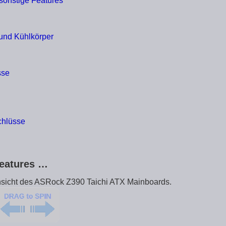
sonstige Features
und Kühlkörper
sse
chlüsse
Features …
Ansicht des ASRock Z390 Taichi ATX Mainboards.