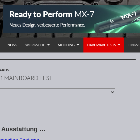
NHALT SPRINGEN
NEWS
WORKSHOP
MODDING
HARDWARE TESTS
LINKS
OARDS
151 MAINBOARD TEST
e Ausstattung …