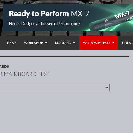
NHALT SPRINGEN
NEWS
WORKSHOP
MODDING
HARDWARE TESTS
LINKS
OARDS
151 MAINBOARD TEST