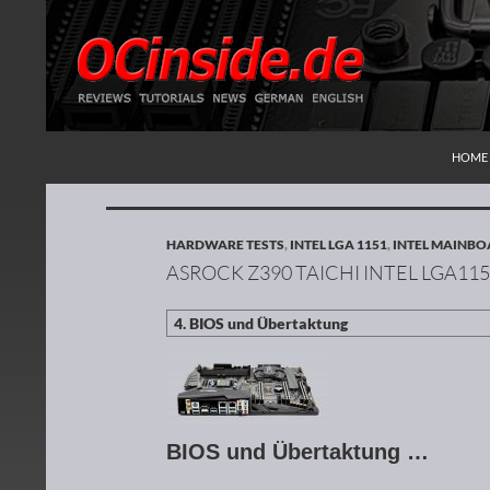
ZUM I
Suchen
Redaktion ocinside.de PC Hardware Portal
HOME
HARDWARE TESTS
,
INTEL LGA 1151
,
INTEL MAINB
ASROCK Z390 TAICHI INTEL LGA1
BIOS und Übertaktung …