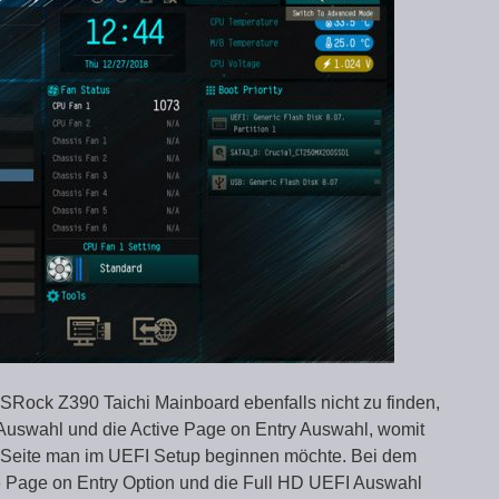
SRock Z390 Taichi Mainboard ebenfalls nicht zu finden,
 Auswahl und die Active Page on Entry Auswahl, womit
 Seite man im UEFI Setup beginnen möchte. Bei dem
e Page on Entry Option und die Full HD UEFI Auswahl