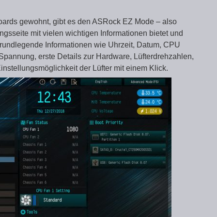
oards gewohnt, gibt es den ASRock EZ Mode – also
gsseite mit vielen wichtigen Informationen bietet und
t grundlegende Informationen wie Uhrzeit, Datum, CPU
pannung, erste Details zur Hardware, Lüfterdrehzahlen,
stellungsmöglichkeit der Lüfter mit einem Klick.