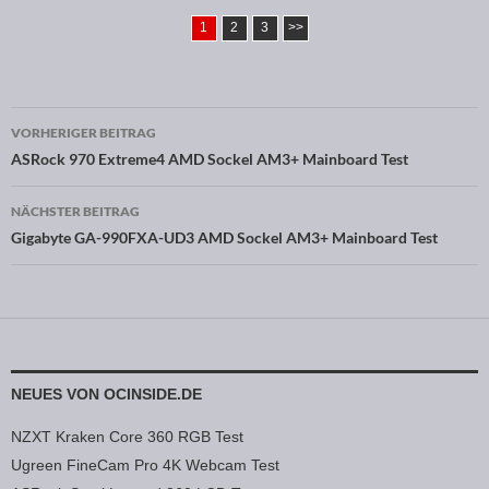
1
2
3
>>
VORHERIGER BEITRAG
Beitragsnavigation
ASRock 970 Extreme4 AMD Sockel AM3+ Mainboard Test
NÄCHSTER BEITRAG
Gigabyte GA-990FXA-UD3 AMD Sockel AM3+ Mainboard Test
NEUES VON OCINSIDE.DE
NZXT Kraken Core 360 RGB Test
Ugreen FineCam Pro 4K Webcam Test