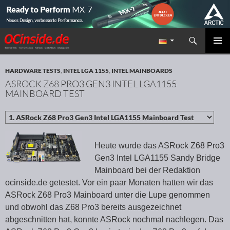
Suchen
Redaktion ocinside.de PC Hardware Portal
ZUM INHALT SPRINGEN
PRIMÄR
MENÜ
HARDWARE TESTS
,
INTEL LGA 1155
,
INTEL MAINBOARDS
ASROCK Z68 PRO3 GEN3 INTEL LGA1155
MAINBOARD TEST
Heute wurde das ASRock Z68 Pro3
Gen3 Intel LGA1155 Sandy Bridge
Mainboard bei der Redaktion
ocinside.de getestet. Vor ein paar Monaten hatten wir das
ASRock Z68 Pro3 Mainboard unter die Lupe genommen
und obwohl das Z68 Pro3 bereits ausgezeichnet
abgeschnitten hat, konnte ASRock nochmal nachlegen. Das