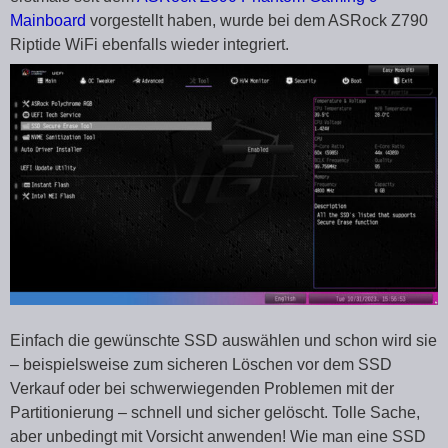
Mainboard
vorgestellt haben, wurde bei dem ASRock Z790
Riptide WiFi ebenfalls wieder integriert.
Einfach die gewünschte SSD auswählen und schon wird sie
– beispielsweise zum sicheren Löschen vor dem SSD
Verkauf oder bei schwerwiegenden Problemen mit der
Partitionierung – schnell und sicher gelöscht. Tolle Sache,
aber unbedingt mit Vorsicht anwenden! Wie man eine SSD