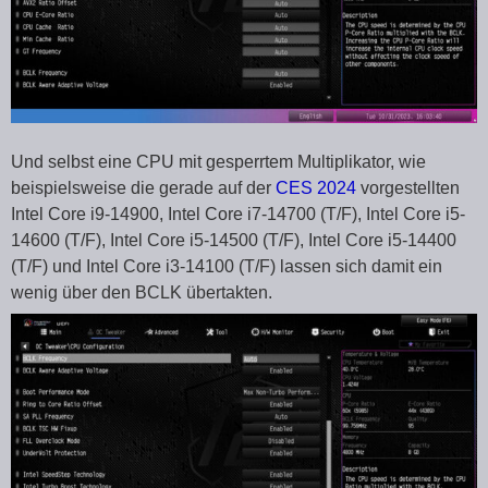
Und selbst eine CPU mit gesperrtem Multiplikator, wie
beispielsweise die gerade auf der
CES 2024
vorgestellten
Intel Core i9-14900, Intel Core i7-14700 (T/F), Intel Core i5-
14600 (T/F), Intel Core i5-14500 (T/F), Intel Core i5-14400
(T/F) und Intel Core i3-14100 (T/F) lassen sich damit ein
wenig über den BCLK übertakten.