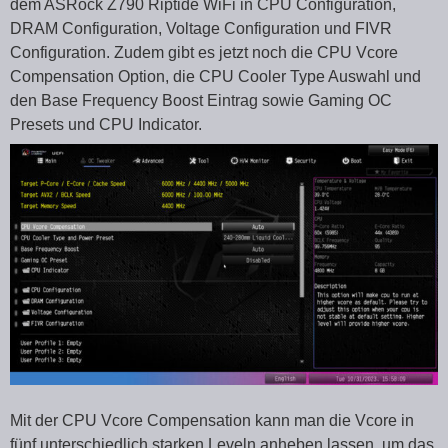
dem ASRock Z790 Riptide WiFi in CPU Configuration,
DRAM Configuration, Voltage Configuration und FIVR
Configuration. Zudem gibt es jetzt noch die CPU Vcore
Compensation Option, die CPU Cooler Type Auswahl und
den Base Frequency Boost Eintrag sowie Gaming OC
Presets und CPU Indicator.
Mit der CPU Vcore Compensation kann man die Vcore in
fünf unterschiedlich starken Leveln anheben lassen, um das