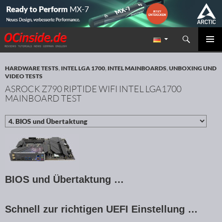
Suchen
Redaktion ocinside.de PC Hardware Portal
ZUM INHALT SPRINGEN
PRIMÄR
MENÜ
HARDWARE TESTS
,
INTEL LGA 1700
,
INTEL MAINBOARDS
,
UNBOXING UND
VIDEO TESTS
ASROCK Z790 RIPTIDE WIFI INTEL LGA1700
MAINBOARD TEST
BIOS und Übertaktung …
Schnell zur richtigen UEFI Einstellung …