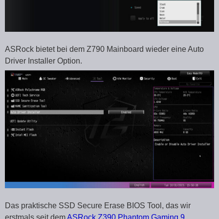
ASRock bietet bei dem Z790 Mainboard wieder eine Auto
Driver Installer Option.
Das praktische SSD Secure Erase BIOS Tool, das wir
erstmals seit dem
ASRock Z390 Phantom Gaming 9