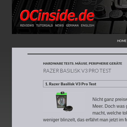
ZUM I
Suchen
Redaktion ocinside.de PC Hardware Portal
HOME
HARDWARE TESTS
,
MÄUSE
,
PERIPHERIE GERÄTE
RAZER BASILISK V3 PRO TEST
Nicht ganz preis
Meer. Doch was 
macht, welche to
weniger blinzelt, das erfährt man jetzt im