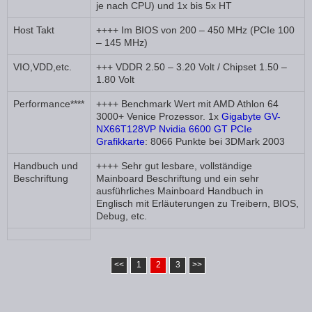
je nach CPU) und 1x bis 5x HT
Host Takt
++++ Im BIOS von 200 – 450 MHz (PCIe 100
– 145 MHz)
VIO,VDD,etc.
+++ VDDR 2.50 – 3.20 Volt / Chipset 1.50 –
1.80 Volt
Performance****
++++ Benchmark Wert mit AMD Athlon 64
3000+ Venice Prozessor. 1x
Gigabyte GV-
NX66T128VP Nvidia 6600 GT PCIe
Grafikkarte
: 8066 Punkte bei 3DMark 2003
Handbuch und
++++ Sehr gut lesbare, vollständige
Beschriftung
Mainboard Beschriftung und ein sehr
ausführliches Mainboard Handbuch in
Englisch mit Erläuterungen zu Treibern, BIOS,
Debug, etc.
<<
1
2
3
>>