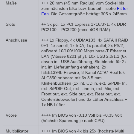
Maße
+++ 20 mm (45 mm Radius) vom Sockel bis
zum nächsten Elko bzw. Bauteil – siehe
Fit for
Fan
. Die Gesamtgröße beträgt 305 x 245mm.
Slots
++ 3x pci, 1x PCI Express 1×16/3×1, 4x DDR
PC2100 – PC3200 (max. 4GB RAM)
Anschlüsse
+++ 1x Floppy, 4x UDMA133, 4x SATA II RAID
0+1, 1x seriell, 1x IrDA, 1x parallel, 2x PS/2,
onBoard 10/100/1000 Mbps base-T Ethernet
LAN (Vitesse 8201 phy), 10x USB 2.0/1.1 (6x
davon int. USB Ausführung, Slotblende für 2x
int. im Lieferumfang enthalten), 2x
IEEE1394b Firewire, 8-Kanal AC’97 RealTek
ALC850 onboard mit 6x 3.5 mm
Klinkenbuchsen (1x int. CD in, ext. S/PDIF In,
ext. S/PDIF Out, ext. Line in, ext. Mic, ext.
Front out, ext. Side out, ext. Rear out, ext.
Center/Subwoofer) und 3x Lüfter Anschluss +
1x NB Lüfter.
Vcore
++++ Im BIOS von -0.10 Volt bis +0.35 Volt
(höchste Spannung je nach CPU)
Multiplikator
++++ Im BIOS von 4x bis 25x (höchste Multi