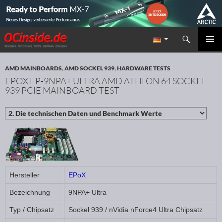
Suchen
Redaktion ocinside.de PC Hardware Portal
ZUM INHALT SPRINGEN
PRIMÄR
MENÜ
AMD MAINBOARDS
,
AMD SOCKEL 939
,
HARDWARE TESTS
EPOX EP-9NPA+ ULTRA AMD ATHLON 64 SOCKEL
939 PCIE MAINBOARD TEST
Hersteller
EPoX
Bezeichnung
9NPA+ Ultra
Typ / Chipsatz
Sockel 939 / nVidia nForce4 Ultra Chipsatz