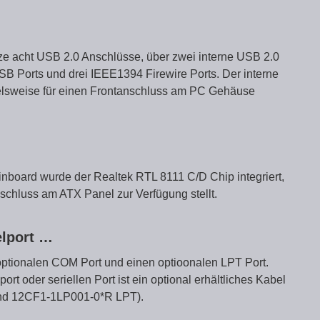
ze acht USB 2.0 Anschlüsse, über zwei interne USB 2.0
 USB Ports und drei IEEE1394 Firewire Ports. Der interne
pielsweise für einen Frontanschluss am PC Gehäuse
oard wurde der Realtek RTL 8111 C/D Chip integriert,
chluss am ATX Panel zur Verfügung stellt.
elport …
optionalen COM Port und einen optioonalen LPT Port.
rt oder seriellen Port ist ein optional erhältliches Kabel
nd 12CF1-1LP001-0*R LPT).