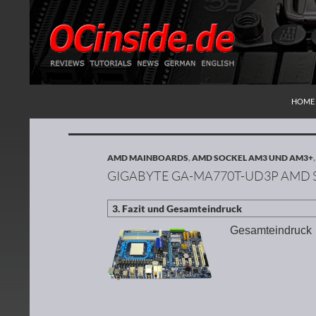
ZUM I
Suchen
Redaktion ocinside.de PC Hardware Portal
HOME
AMD MAINBOARDS
,
AMD SOCKEL AM3 UND AM3+
GIGABYTE GA-MA770T-UD3P AMD 
Gesamteindruck