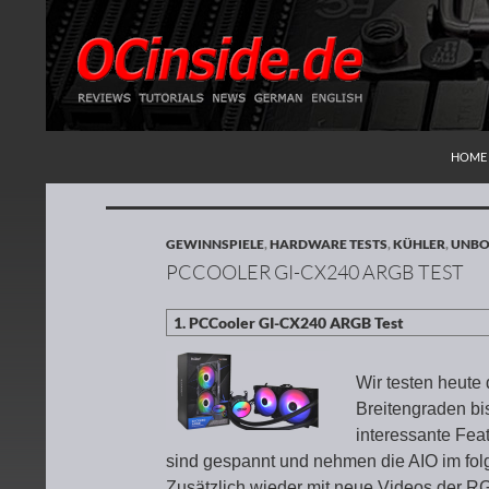
ZUM I
Suchen
Redaktion ocinside.de PC Hardware Portal
HOME
GEWINNSPIELE
,
HARDWARE TESTS
,
KÜHLER
,
UNBO
PCCOOLER GI-CX240 ARGB TEST
Wir testen heut
Breitengraden bi
interessante Fea
sind gespannt und nehmen die AIO im fol
Zusätzlich wieder mit neue Videos der R