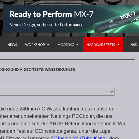
NHALT SPRINGEN
NEWS
WORKSHOP
MODDING
HARDWARE TESTS
LINKS
XING UND VIDEO TESTS
,
WASSERKÜHLER
e die neue 240mm AIO Wasserkühlung des in unseren
sher eher unbekannten Neulings PCCooler, die uns
tures und eine schicke ARGB Beleuchtung verspricht. Wir
genden Test auf OCinside.de genau unter die Lupe.
GB Effekte auf unserem
OCinside YouTube Kanal
, dem