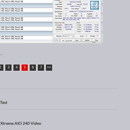
 …
2
3
4
5
6
7
>>
Test
 Xtreme AIO 240 Video