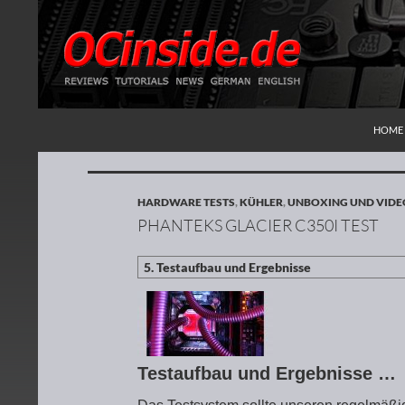
ZUM I
Suchen
Redaktion ocinside.de PC Hardware Portal
HOME
HARDWARE TESTS
,
KÜHLER
,
UNBOXING UND VIDE
PHANTEKS GLACIER C350I TEST
Testaufbau und Ergebnisse …