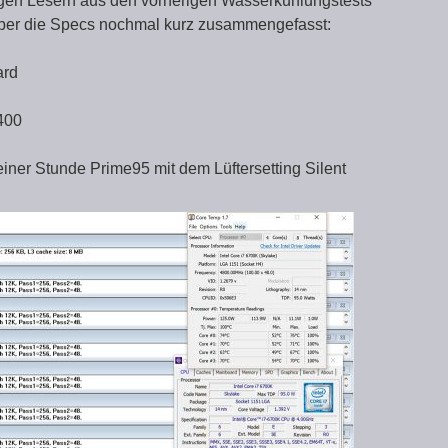
igen Lesern aus den vorherigen Wasserkühlungstests
 aber die Specs nochmal kurz zusammengefasst:
ard
400
ner Stunde Prime95 mit dem Lüftersetting Silent