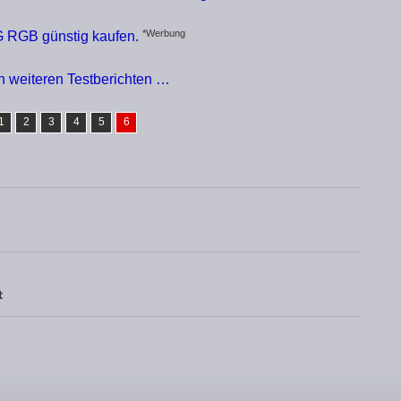
*Werbung
 RGB günstig kaufen.
en weiteren Testberichten …
1
2
3
4
5
6
t