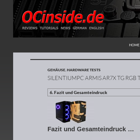
ZUM I
Suchen
Redaktion ocinside.de PC Hardware Portal
HOME
GEHÄUSE
,
HARDWARE TESTS
SILENTIUMPC ARMIS AR7X TG RGB 
Fazit und Gesamteindruck …