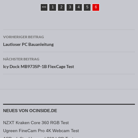
<<
1
2
3
4
5
6
VORHERIGER BEITRAG
Beitragsnavigation
Lautloser PC Bauanleitung
NÄCHSTER BEITRAG
Icy Dock MB973SP-1B FlexCage Test
NEUES VON OCINSIDE.DE
NZXT Kraken Core 360 RGB Test
Ugreen FineCam Pro 4K Webcam Test