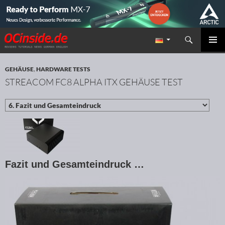
Suchen
Redaktion ocinside.de PC Hardware Portal
ZUM INHALT SPRINGEN
PRIMÄR
MENÜ
GEHÄUSE
,
HARDWARE TESTS
STREACOM FC8 ALPHA ITX GEHÄUSE TEST
Fazit und Gesamteindruck …