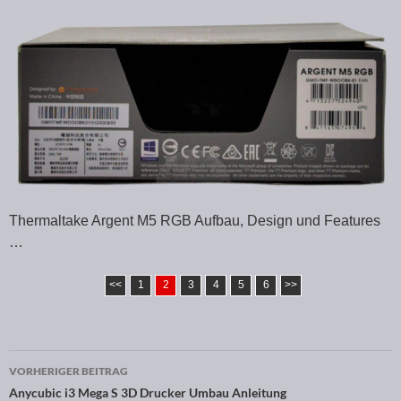
Thermaltake Argent M5 RGB Aufbau, Design und Features
…
<<
1
2
3
4
5
6
>>
VORHERIGER BEITRAG
Beitragsnavigation
Anycubic i3 Mega S 3D Drucker Umbau Anleitung