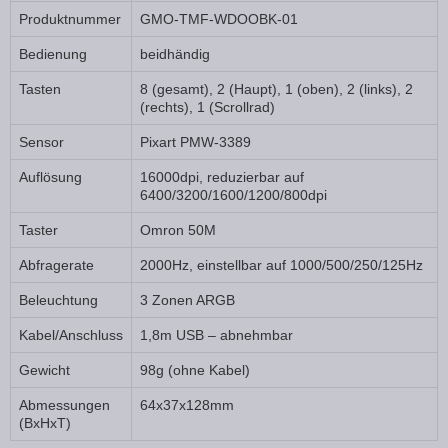
Produktnummer
GMO-TMF-WDOOBK-01
Bedienung
beidhändig
Tasten
8 (gesamt), 2 (Haupt), 1 (oben), 2 (links), 2
(rechts), 1 (Scrollrad)
Sensor
Pixart PMW-3389
Auflösung
16000dpi, reduzierbar auf
6400/3200/1600/1200/800dpi
Taster
Omron 50M
Abfragerate
2000Hz, einstellbar auf 1000/500/250/125Hz
Beleuchtung
3 Zonen ARGB
Kabel/Anschluss
1,8m USB – abnehmbar
Gewicht
98g (ohne Kabel)
Abmessungen
64x37x128mm
(BxHxT)