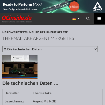
Suchen
Redaktion ocinside.de PC Hardware Portal
ZUM INHALT SPRINGEN
PRIMÄR
MENÜ
HARDWARE TESTS
,
MÄUSE
,
PERIPHERIE GERÄTE
THERMALTAKE ARGENT M5 RGB TEST
Die technischen Daten …
Hersteller
Thermaltake
Bezeichnung
Argent M5 RGB