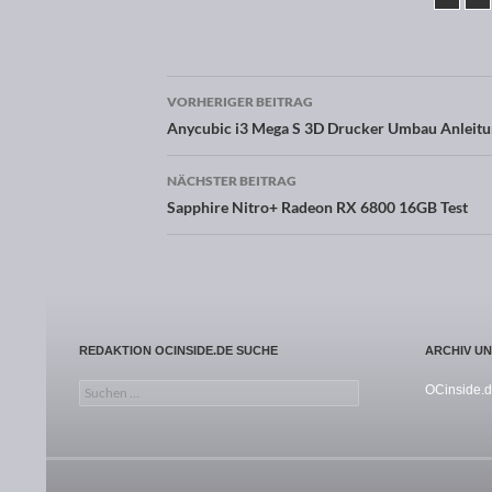
VORHERIGER BEITRAG
Beitragsnavigation
Anycubic i3 Mega S 3D Drucker Umbau Anleit
NÄCHSTER BEITRAG
Sapphire Nitro+ Radeon RX 6800 16GB Test
REDAKTION OCINSIDE.DE SUCHE
ARCHIV U
Suchen nach:
OCinside.d