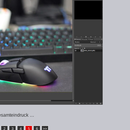
esamteindruck …
2
3
4
5
6
>>