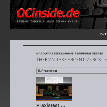
ZUM I
Suchen
Redaktion ocinside.de PC Hardware Portal
HOME
HARDWARE TESTS
,
MÄUSE
,
PERIPHERIE GERÄTE
THERMALTAKE ARGENT M5 RGB TE
Praxistest …