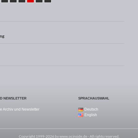
ung
ND NEWSLETTER
SPRACHAUSWAHL
e Archiv und Newsletter
Deutsch
English
Copyright 1999-2026 by
www.ocinside.de
- All rights reserved.