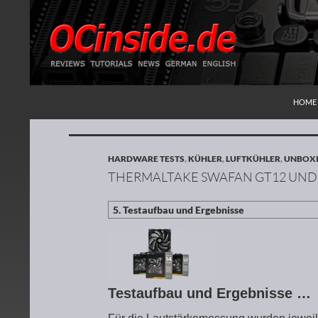
ZUM I
Suchen
Redaktion ocinside.de PC Hardware Portal
HOME
HARDWARE TESTS
,
KÜHLER
,
LUFTKÜHLER
,
UNBOXI
THERMALTAKE SWAFAN GT12 UND 
Testaufbau und Ergebnisse …