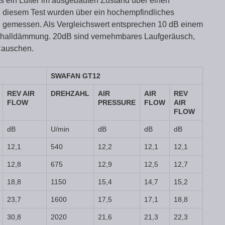
s ein Lüfter im ausgebauten Zustand über einen
n diesem Test wurden über ein hochempfindliches
 gemessen. Als Vergleichswert entsprechen 10 dB einem
challdämmung. 20dB sind vernehmbares Laufgeräusch,
Rauschen.
SWAFAN GT12
REV AIR
DREHZAHL
AIR
AIR
REV
FLOW
PRESSURE
FLOW
AIR
FLOW
dB
U/min
dB
dB
dB
12,1
540
12,2
12,1
12,1
12,8
675
12,9
12,5
12,7
18,8
1150
15,4
14,7
15,2
23,7
1600
17,5
17,1
18,8
30,8
2020
21,6
21,3
22,3