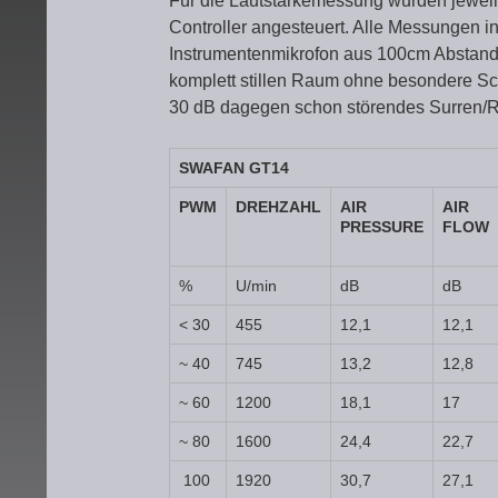
Für die Lautstärkemessung wurden jeweil
Controller angesteuert. Alle Messungen i
Instrumentenmikrofon aus 100cm Abstand
komplett stillen Raum ohne besondere S
30 dB dagegen schon störendes Surren/
SWAFAN GT14
PWM
DREHZAHL
AIR
AIR
PRESSURE
FLOW
%
U/min
dB
dB
< 30
455
12,1
12,1
~ 40
745
13,2
12,8
~ 60
1200
18,1
17
~ 80
1600
24,4
22,7
100
1920
30,7
27,1