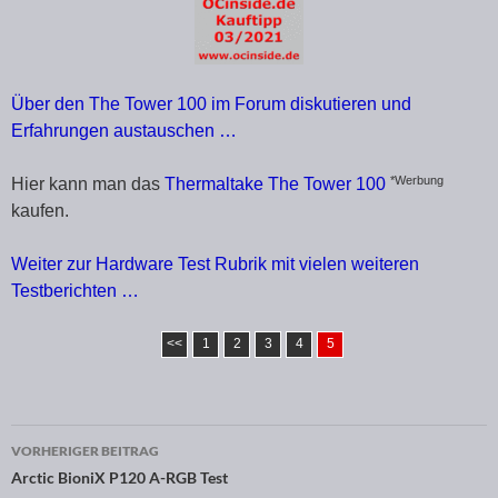
Über den The Tower 100 im Forum diskutieren und
Erfahrungen austauschen …
*Werbung
Hier kann man das
Thermaltake The Tower 100
kaufen.
Weiter zur Hardware Test Rubrik mit vielen weiteren
Testberichten …
<<
1
2
3
4
5
VORHERIGER BEITRAG
Beitragsnavigation
Arctic BioniX P120 A-RGB Test