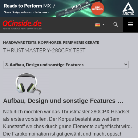
Suchen
Redaktion ocinside.de PC Hardware Portal
ZUM INHALT SPRINGEN
PRIMÄR
MENÜ
HARDWARE TESTS
,
KOPFHÖRER
,
PERIPHERIE GERÄTE
THRUSTMASTER Y-280CPX TEST
Aufbau, Design und sonstige Features …
Natürlich möchten wir das Thrustmaster 280CPX Headset
als erstes vorstellen. Der Korpus besteht aus weißem
Kunststoff welches durch grüne Elemente aufgefrischt wird.
Die Farbkombination ist gut gewählt und macht optisch