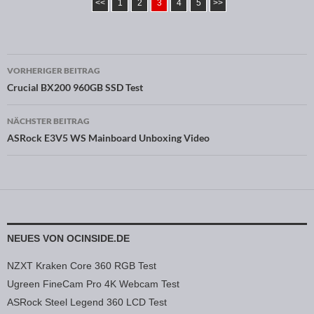
<<
1
2
3
4
5
>>
VORHERIGER BEITRAG
Beitragsnavigation
Crucial BX200 960GB SSD Test
NÄCHSTER BEITRAG
ASRock E3V5 WS Mainboard Unboxing Video
NEUES VON OCINSIDE.DE
NZXT Kraken Core 360 RGB Test
Ugreen FineCam Pro 4K Webcam Test
ASRock Steel Legend 360 LCD Test