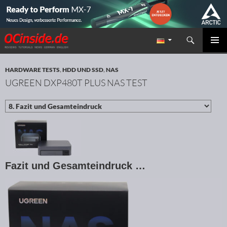
Suchen
Redaktion ocinside.de PC Hardware Portal
ZUM INHALT SPRINGEN
PRIMÄR
MENÜ
HARDWARE TESTS
,
HDD UND SSD
,
NAS
UGREEN DXP480T PLUS NAS TEST
Fazit und Gesamteindruck …