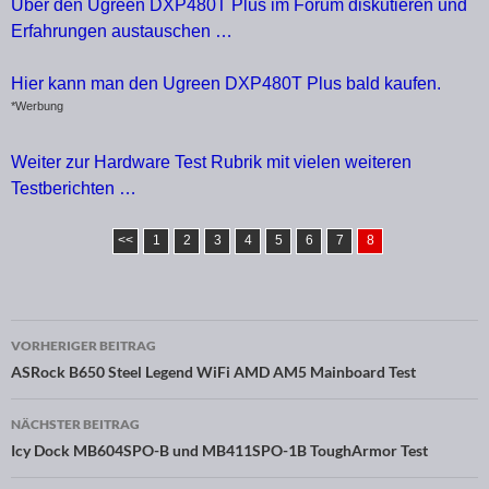
Über den Ugreen DXP480T Plus im Forum diskutieren und
Erfahrungen austauschen …
Hier kann man den Ugreen DXP480T Plus bald kaufen.
*Werbung
Weiter zur Hardware Test Rubrik mit vielen weiteren
Testberichten …
<<
1
2
3
4
5
6
7
8
VORHERIGER BEITRAG
Beitragsnavigation
ASRock B650 Steel Legend WiFi AMD AM5 Mainboard Test
NÄCHSTER BEITRAG
Icy Dock MB604SPO-B und MB411SPO-1B ToughArmor Test