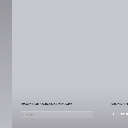
REDAKTION OCINSIDE.DE SUCHE
ARCHIV U
Suchen nach:
OCinside.d