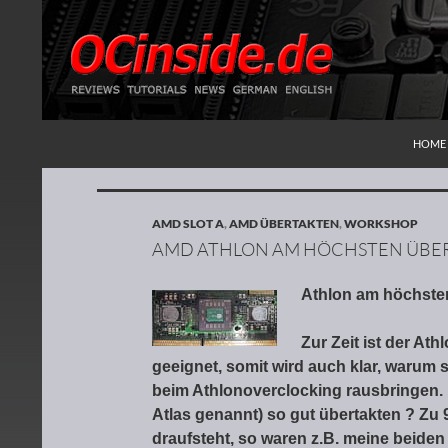
ZUM I
Suchen
Redaktion ocinside.de PC Hardware Portal
HOME
AMD SLOT A
,
AMD ÜBERTAKTEN
,
WORKSHOP
AMD ATHLON AM HÖCHSTEN ÜBE
Athlon am höchsten
Zur Zeit ist der A
geeignet, somit wird auch klar, warum 
beim Athlonoverclocking rausbringen. 
Atlas genannt) so gut übertakten ? Zu 
draufsteht, so waren z.B. meine beide