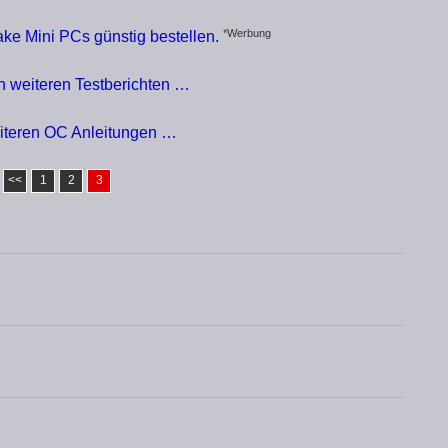
*Werbung
ke Mini PCs günstig bestellen.
en weiteren Testberichten …
eiteren OC Anleitungen …
<<
1
2
3