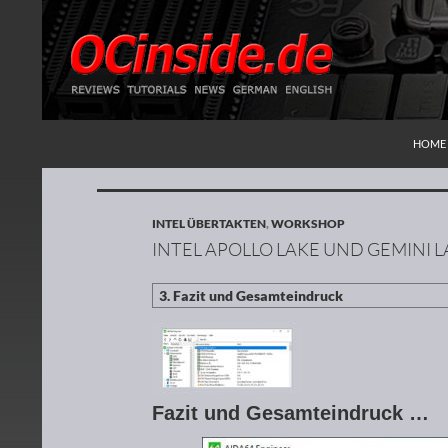
ZUM I
Suchen
Redaktion ocinside.de PC Hardware Portal
HOME
INTEL ÜBERTAKTEN
,
WORKSHOP
INTEL APOLLO LAKE UND GEMINI 
Fazit und Gesamteindruck …