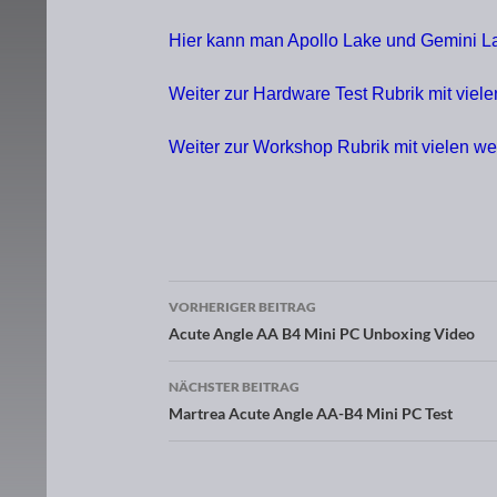
Hier kann man Apollo Lake und Gemini La
Weiter zur Hardware Test Rubrik mit viel
Weiter zur Workshop Rubrik mit vielen w
VORHERIGER BEITRAG
Beitragsnavigation
Acute Angle AA B4 Mini PC Unboxing Video
NÄCHSTER BEITRAG
Martrea Acute Angle AA-B4 Mini PC Test