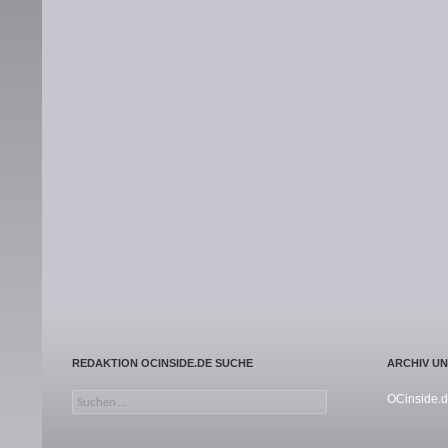
REDAKTION OCINSIDE.DE SUCHE
ARCHIV U
Suchen nach:
OCinside.d