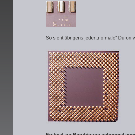
So sieht übrigens jeder „normale“ Duron v
Erstmal zur Beruhigung schonmal vor