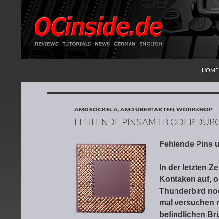
ZUM I
Suchen
Redaktion ocinside.de PC Hardware Portal
HOME
AMD SOCKEL A
,
AMD ÜBERTAKTEN
,
WORKSHOP
FEHLENDE PINS AM TB ODER DU
Fehlende Pins 
In der letzten 
Kontaken auf, o
Thunderbird no
mal versuchen r
befindlichen Br