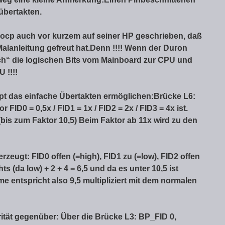
übertakten.
ocp auch vor kurzem auf seiner HP geschrieben, daß
Malanleitung gefreut hat.
Denn !!!! Wenn der Duron
lich“ die logischen Bits vom Mainboard zur CPU und
 !!!!
upt das einfache Übertakten ermöglichen:
Brücke L6:
r FID0 = 0,5x / FID1 = 1x / FID2 = 2x / FID3 = 4x ist.
(bis zum Faktor 10,5) Beim Faktor ab 11x wird zu den
rzeugt: FID0 offen (=high), FID1 zu (=low), FID2 offen
hts (da low) + 2 + 4 = 6,5 und da es unter 10,5 ist
 entspricht also 9,5 multipliziert mit dem normalen
rität gegenüber: Über die Brücke L3: BP_FID 0,