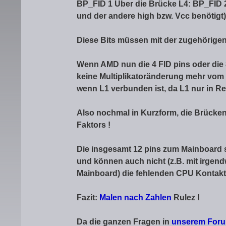
BP_FID 1 Über die Brücke L4: BP_FID 2
und der andere high bzw. Vcc benötigt)
Diese Bits müssen mit der zugehörigen
Wenn AMD nun die 4 FID pins oder die 
keine Multiplikatoränderung mehr vom
wenn L1 verbunden ist, da L1 nur in Re
Also nochmal in Kurzform, die Brücke
Faktors !
Die insgesamt 12 pins zum Mainboard s
und können auch nicht (z.B. mit irgen
Mainboard) die fehlenden CPU Kontakte
Fazit:
Malen nach Zahlen
Rulez !
Da die ganzen Fragen in
unserem For