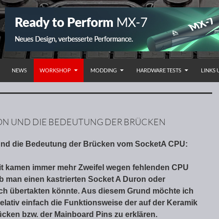
NHALT SPRINGEN
NEWS
WORKSHOP
MODDING
HARDWARE TESTS
LINKS
RON UND DIE BEDEUTUNG DER BRÜCKEN
und die Bedeutung der Brücken vom SocketA CPU:
Zeit kamen immer mehr Zweifel wegen fehlenden CPU
b man einen kastrierten Socket A Duron oder
ch übertakten könnte. Aus diesem Grund möchte ich
elativ einfach die Funktionsweise der auf der Keramik
ücken bzw. der Mainboard Pins zu erklären.