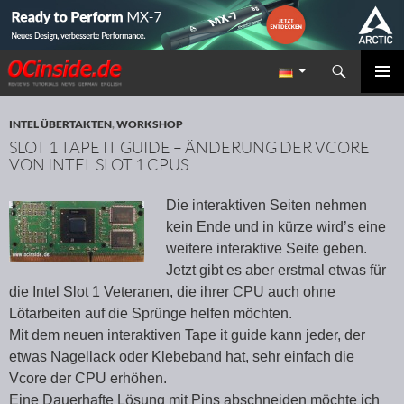
Suchen
Redaktion ocinside.de PC Hardware Portal
ZUM INHALT SPRINGEN
PRIMÄR
MENÜ
INTEL ÜBERTAKTEN
,
WORKSHOP
SLOT 1 TAPE IT GUIDE – ÄNDERUNG DER VCORE
VON INTEL SLOT 1 CPUS
Die interaktiven Seiten nehmen
kein Ende und in kürze wird’s eine
weitere interaktive Seite geben.
Jetzt gibt es aber erstmal etwas für
die Intel Slot 1 Veteranen, die ihrer CPU auch ohne
Lötarbeiten auf die Sprünge helfen möchten.
Mit dem neuen interaktiven Tape it guide kann jeder, der
etwas Nagellack oder Klebeband hat, sehr einfach die
Vcore der CPU erhöhen.
Eine Dauerhafte Lösung mit Pins abschneiden möchte ich