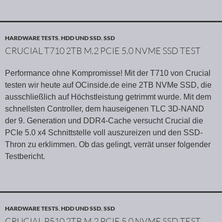
HARDWARE TESTS
,
HDD UND SSD
,
SSD
CRUCIAL T710 2TB M.2 PCIE 5.0 NVME SSD TEST
Performance ohne Kompromisse! Mit der T710 von Crucial
testen wir heute auf OCinside.de eine 2TB NVMe SSD, die
ausschließlich auf Höchstleistung getrimmt wurde. Mit dem
schnellsten Controller, dem hauseigenen TLC 3D-NAND
der 9. Generation und DDR4-Cache versucht Crucial die
PCIe 5.0 x4 Schnittstelle voll auszureizen und den SSD-
Thron zu erklimmen. Ob das gelingt, verrät unser folgender
Testbericht.
HARDWARE TESTS
,
HDD UND SSD
,
SSD
CRUCIAL P510 2TB M.2 PCIE 5.0 NVME SSD TEST