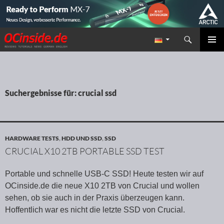
Suchen
Redaktion ocinside.de PC Hardware Portal
ZUM INHALT SPRINGEN
PRIMÄR
MENÜ
Suchergebnisse für: crucial ssd
HARDWARE TESTS
,
HDD UND SSD
,
SSD
CRUCIAL X10 2TB PORTABLE SSD TEST
Portable und schnelle USB-C SSD! Heute testen wir auf
OCinside.de die neue X10 2TB von Crucial und wollen
sehen, ob sie auch in der Praxis überzeugen kann.
Hoffentlich war es nicht die letzte SSD von Crucial.