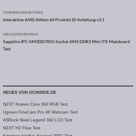
VORHERIGER BEITRAG
Beitragsnavigation
Interaktive AMD Athlon 64 Produkt ID Anleitung v3.1
NÄCHSTER BEITRAG
Sapphire IPC-AM3DD785G Sockel AM3 DDR3 Mini ITX Mainboard
Test
NEUES VON OCINSIDE.DE
NZXT Kraken Core 360 RGB Test
Ugreen FineCam Pro 4K Webcam Test
ASRock Steel Legend 360 LCD Test
NZXT H2 Flow Test
Kingston IronKey Keypad 200C Test