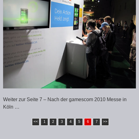
Weiter zur Seite 7 – Nach der gamescom 2010 Messe in
Köln …
<<
1
2
3
4
5
6
7
>>