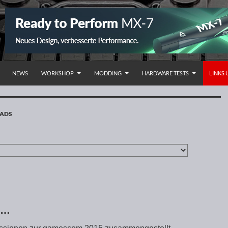
NHALT SPRINGEN
NEWS
WORKSHOP
MODDING
HARDWARE TESTS
LINKS
OADS
 …