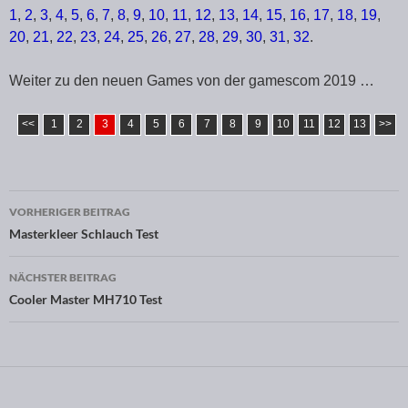
1
,
2
,
3
,
4
,
5
,
6
,
7
,
8
,
9
,
10
,
11
,
12
,
13
,
14
,
15
,
16
,
17
,
18
,
19
,
20
,
21
,
22
,
23
,
24
,
25
,
26
,
27
,
28
,
29
,
30
,
31
,
32
.
Weiter zu den neuen Games von der gamescom 2019 …
<<
1
2
3
4
5
6
7
8
9
10
11
12
13
>>
VORHERIGER BEITRAG
Beitragsnavigation
Masterkleer Schlauch Test
NÄCHSTER BEITRAG
Cooler Master MH710 Test