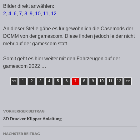
Bilder direkt anwählen:
2
,
4
,
6
,
7
,
8
,
9
,
10
,
11
,
12
.
An dieser Stelle gäbe es für gewöhnlich die Casemods der
DCMM von der gamescom. Diese finden jedoch leider nicht
mehr auf der gamescom statt.
Somit geht es hier weiter mit den Fahrzeugen auf der
gamescom 2022 …
<<
1
2
3
4
5
6
7
8
9
10
11
12
>>
VORHERIGER BEITRAG
Beitragsnavigation
3D Drucker Klipper Anleitung
NÄCHSTER BEITRAG