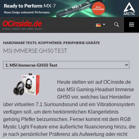
Suchen
Redaktion ocinside.de PC Hardware Portal
ZUM INHALT SPRINGEN
PRIMÄR
MENÜ
HARDWARE TESTS
,
KOPFHÖRER
,
PERIPHERIE GERÄTE
MSI IMMERSE GH50 TEST
Heute stellen wir auf OCinside.de
das MSI Gaming-Headset Immerse
GH50 vor, welches laut Hersteller
über virtuellen 7.1 Surroundsound und ein Vibrationssystem
verfügen soll, um dem herkömmlichen Klangerlebnis
gehörig Pfeffer beizumischen. Ferner kommt mit dem RGB
Mystic Light Feature eine äußerliche Nuancierung hinzu, die
je nach persönlicher Präferenz als Aufwertung oder nicht