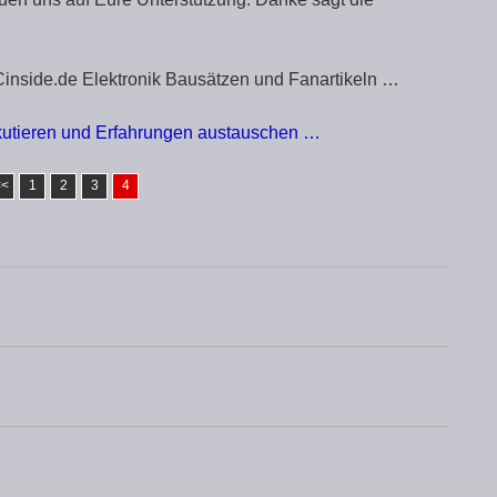
Cinside.de Elektronik Bausätzen und Fanartikeln …
kutieren und Erfahrungen austauschen …
<<
1
2
3
4