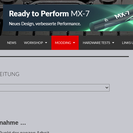
NHALT SPRINGEN
NEWS
WORKSHOP
MODDING
HARDWARE TESTS
LINKS
LEITUNG
ebnahme …