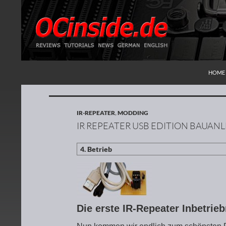
ZUM I
Suchen
Redaktion ocinside.de PC Hardware Portal
HOME
IR-REPEATER
,
MODDING
IR REPEATER USB EDITION BAUAN
Die erste IR-Repeater Inbetri